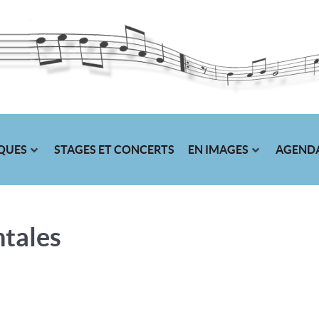
IQUES
STAGES ET CONCERTS
EN IMAGES
AGEND
ntales